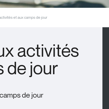
activités et aux camps de jour
ux activités
 de jour
x camps de jour