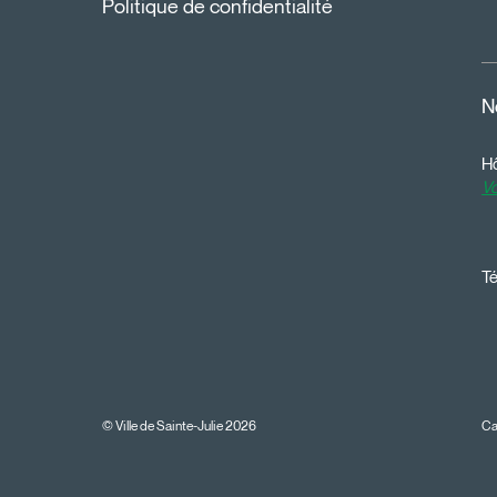
Politique de confidentialité
N
Hô
Vo
Té
© Ville de Sainte-Julie 2026
Ca