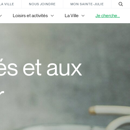
LA VILLE
NOUS JOINDRE
MON SAINTE-JULIE
Loisirs et activités
La Ville
Je cherche...
és et aux
r