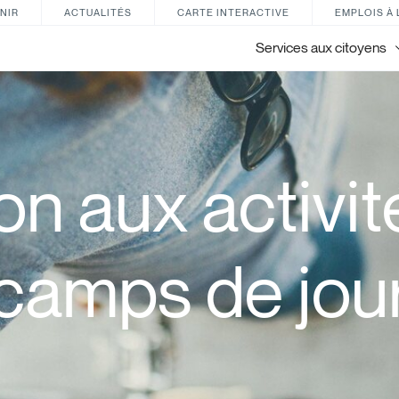
NIR
ACTUALITÉS
CARTE INTERACTIVE
EMPLOIS À 
Services aux citoyens
ion aux activit
camps de jou