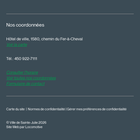
Nos coordonnées
Hôtel de ville, 1580, chemin du Fer-à-Cheval
Voir la carte
Tél.:
450 922-7111
Consulter l'horaire
Voir toutes nos coordonnées
Formulaire de contact
Carte du site
|
Normes de confidentialité
|
Gérer mes préférences de confidentialité
© Ville de Sainte-Julie 2026
Site Web par Locomotive