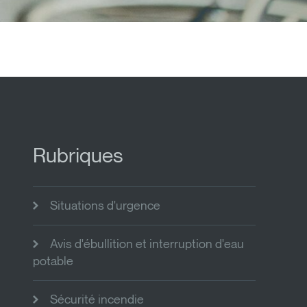
Rubriques
Situations d'urgence
Avis d'ébullition et interruption d'eau
potable
Sécurité incendie