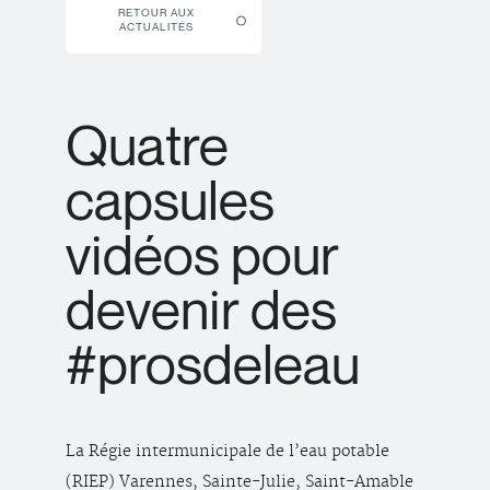
RETOUR AUX
ACTUALITÉS
Quatre
capsules
vidéos pour
devenir des
#prosdeleau
La Régie intermunicipale de l’eau potable
(RIEP) Varennes, Sainte-Julie, Saint-Amable