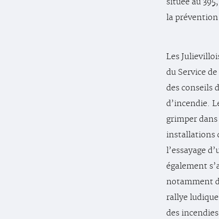
située au 395
la prévention
Les Julievillo
du Service de
des conseils d
d’incendie. L
grimper dans 
installations 
l’essayage d’
également s’a
notamment dan
rallye ludique
des incendies.