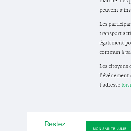
marche. Les p
peuvent s’ins
Les participa
transport act
également poss
commun à part
Les citoyens 
l’événement so
l’adresse
lois
Restez
MON SAINTE-JULIE