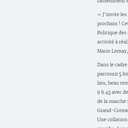
rassembleur e
« J’invite les
prochain ! Cet
Politique des 
activité à réa
Mario Lemay, 
Dans le cadre 
parcourir 5 k
lieu, beau t
9 h 45 avec d
de la marche s
Grand-Coteau 
Une collation 