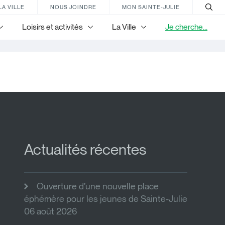
LA VILLE
NOUS JOINDRE
MON SAINTE-JULIE
Loisirs et activités
La Ville
Je cherche...
Actualités récentes
Ouverture d’une nouvelle place
éphémère pour les jeunes de Sainte-Julie
06 août 2026