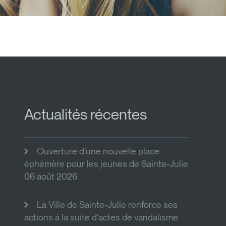
Actualités récentes
Ouverture d’une nouvelle place
éphémère pour les jeunes de Sainte-Julie
06 août 2026
La Ville de Sainte-Julie renforce ses
actions à la suite d'actes de vandalisme