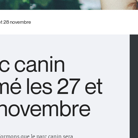
 et 28 novembre
c canin
mé les 27 et
 novembre
ormons que le parc canin sera