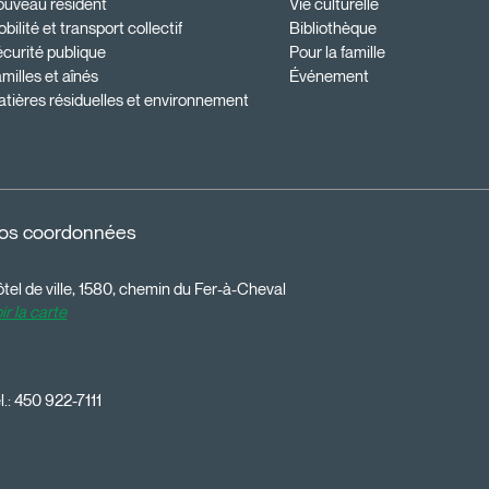
ouveau résident
Vie culturelle
bilité et transport collectif
Bibliothèque
curité publique
Pour la famille
milles et aînés
Événement
tières résiduelles et environnement
os coordonnées
tel de ville, 1580, chemin du Fer-à-Cheval
ir la carte
l.:
450 922-7111