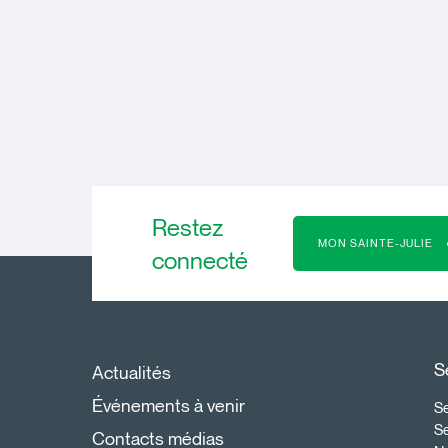
Restez
MON SAINTE-JULIE
connecté
S
Actualités
Événements à venir
Se
S
Contacts médias