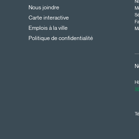
N
Nous joindre
Mo
Sé
Carte interactive
Fa
Emplois à la ville
Ma
Politique de confidentialité
N
Hô
Vo
Té