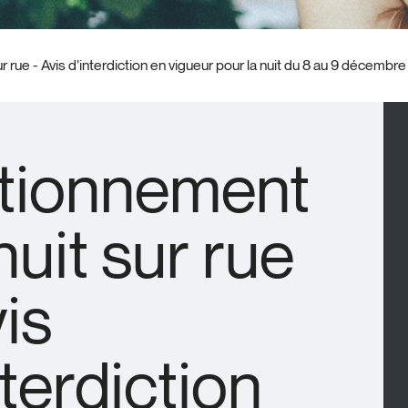
 rue - Avis d’interdiction en vigueur pour la nuit du 8 au 9 décembre
tionnement
nuit sur rue
vis
nterdiction