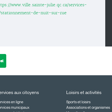
tps://www.ville.sainte-julie.qc.ca/services-
/stationnement-de-nuit-sur-rue
ervices aux citoyens
Loisirs et activités
rvices en ligne
Sports et loisirs
ervices municipaux
Associations et organismes