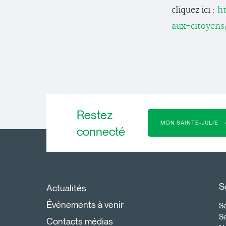
cliquez ici :
ht
aux-citoyens
Restez
MON SAINTE-JULIE
connecté
S
Actualités
Événements à venir
Se
S
Contacts médias