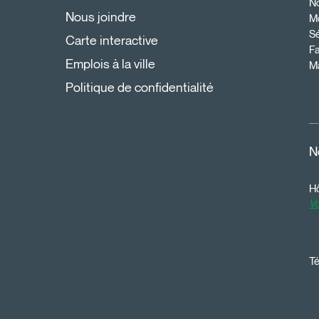
N
Nous joindre
Mo
Sé
Carte interactive
Fa
Emplois à la ville
Ma
Politique de confidentialité
N
Hô
Vo
Té