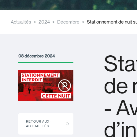
Actualités
2024
Décembre
Stationnement de nuit sur
Sta
08 décembre 2024
de 
- A
d’i
RETOUR AUX
ACTUALITÉS