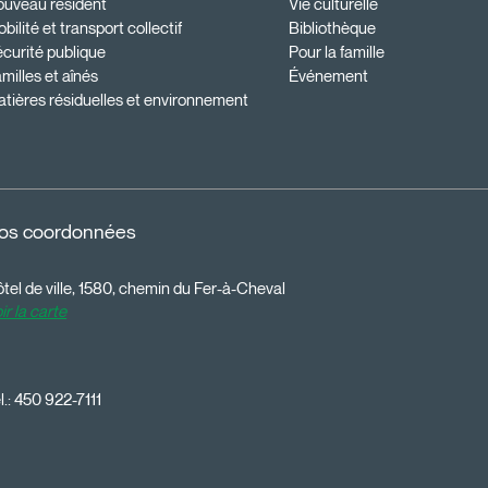
ouveau résident
Vie culturelle
bilité et transport collectif
Bibliothèque
curité publique
Pour la famille
milles et aînés
Événement
tières résiduelles et environnement
os coordonnées
tel de ville, 1580, chemin du Fer-à-Cheval
ir la carte
l.:
450 922-7111