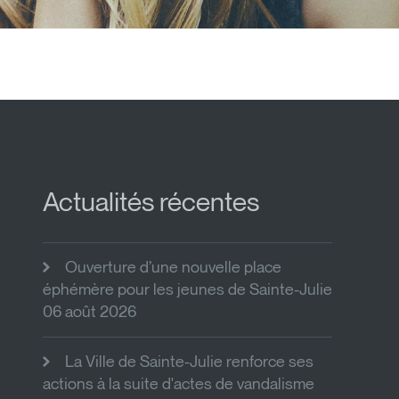
Actualités récentes
Ouverture d’une nouvelle place
éphémère pour les jeunes de Sainte-Julie
06 août 2026
La Ville de Sainte-Julie renforce ses
actions à la suite d'actes de vandalisme