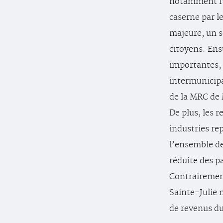
notamment l’
caserne par l
majeure, un s
citoyens. Ens
importantes, 
intermunicipa
de la MRC de 
De plus, les 
industries re
l’ensemble de
réduite des p
Contrairement 
Sainte-Julie 
de revenus du