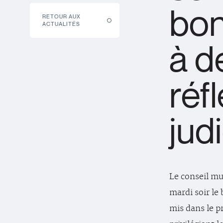
bon
RETOUR AUX
ACTUALITÉS
à d
réf
jud
Le conseil mun
mardi soir le
mis dans le p