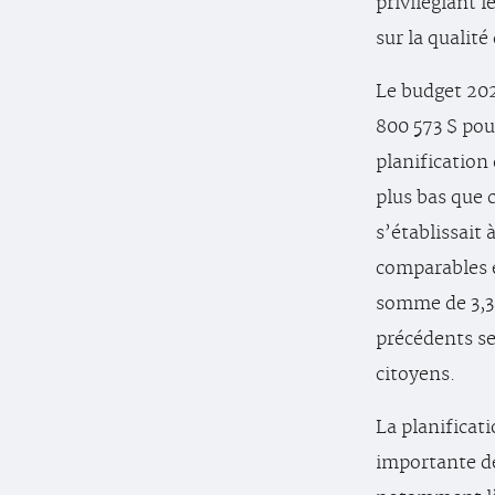
privilégiant l
sur la qualité 
Le budget 202
800 573 $ pou
planification
plus bas que c
s’établissait 
comparables é
somme de 3,3 
précédents ser
citoyens.
La planificat
importante de