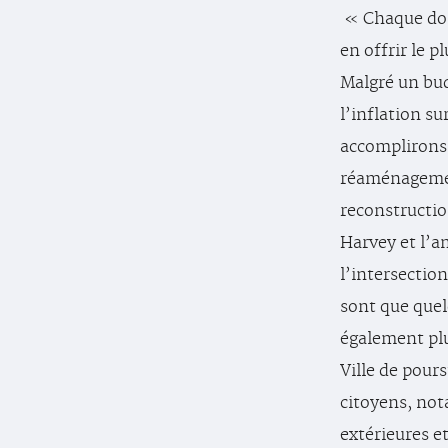
« Chaque doll
en offrir le p
Malgré un bud
l’inflation su
accomplirons 
réaménagemen
reconstructio
Harvey et l’
l’intersectio
sont que que
également plu
Ville de pours
citoyens, not
extérieures e