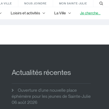
LA VILLE
NOUS JOINDRE
MON SAINTE-JULIE
Loisirs et activités
La Ville
Je cherche...
Actualités récentes
Ouverture d’une nouvelle place
éphémère pour les jeunes de Sainte-Julie
06 août 2026