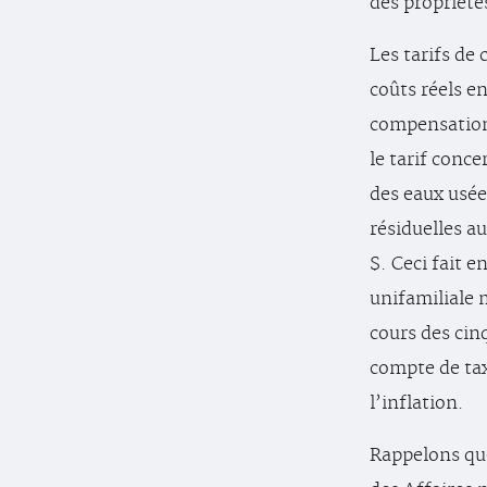
des propriété
Les tarifs de
coûts réels en
compensation
le tarif conc
des eaux usée
résiduelles a
$. Ceci fait 
unifamiliale
cours des cin
compte de ta
l’inflation.
Rappelons que