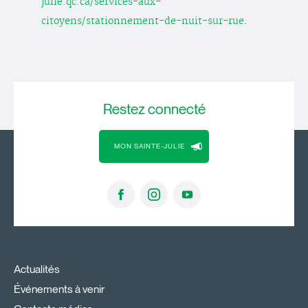
julie.qc.ca/services-aux-
citoyens/stationnement-de-nuit-sur-rue
.
Restez
connecté
MON SAINTE-JULIE
Actualités
Événements à venir