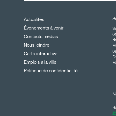
S
Actualités
Événements à venir
Se
S
Contacts médias
N
Nous joindre
Mo
Sé
Carte interactive
Fa
Emplois à la ville
Ma
Politique de confidentialité
N
Hô
Vo