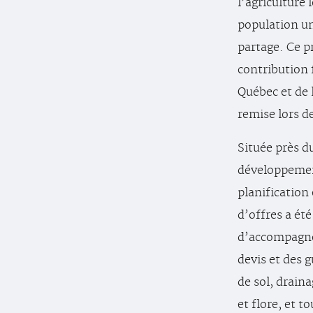
l’agriculture 
population un 
partage. Ce pr
contribution
Québec et de
remise lors de
Située près du
développement
planification 
d’offres a ét
d’accompagner
devis et des 
de sol, drain
et flore, et t