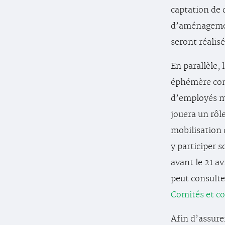
captation de 
d’aménagement
seront réalisé
En parallèle, 
éphémère com
d’employés m
jouera un rôle
mobilisation 
y participer 
avant le 21 av
peut consulter
Comités et c
Afin d’assurer