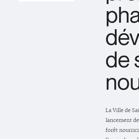
pha
dé
de 
nou
La Ville de S
lancement de
forêt nourric