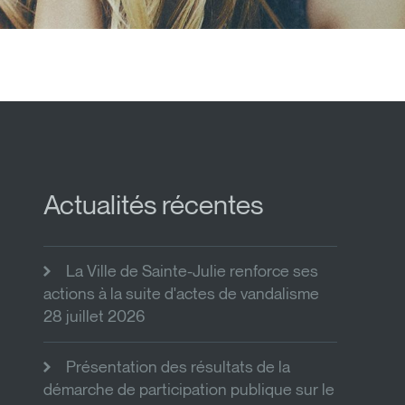
Actualités récentes
La Ville de Sainte-Julie renforce ses
actions à la suite d'actes de vandalisme
28 juillet 2026
Présentation des résultats de la
démarche de participation publique sur le