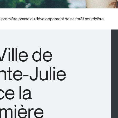
 la première phase du développement de sa forêt nourricière
Ville de
nte-Julie
ce la
mière