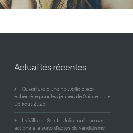
Actualités récentes
Ouverture d’une nouvelle place
éphémère pour les jeunes de Sainte-Julie
06 août 2026
La Ville de Sainte-Julie renforce ses
actions à la suite d'actes de vandalisme