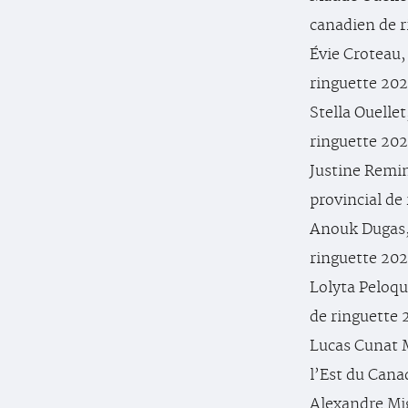
canadien de r
Évie Croteau,
ringuette 202
Stella Ouelle
ringuette 202
Justine Remi
provincial de
Anouk Dugas,
ringuette 202
Lolyta Peloqu
de ringuette 
Lucas Cunat M
l’Est du Cana
Alexandre Mig