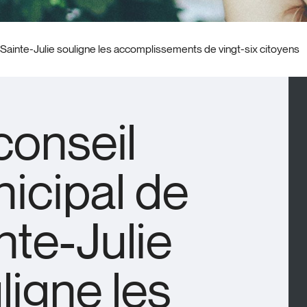
 Sainte-Julie souligne les accomplissements de vingt-six citoyens
conseil
icipal de
nte-Julie
ligne les