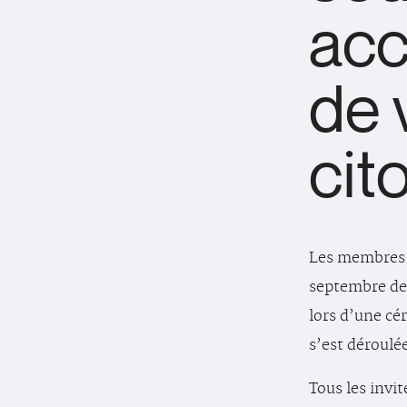
acc
de 
cit
Les membres 
septembre der
lors d’une cé
s’est déroulé
Tous les invit