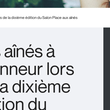
rs de la dixième édition du Salon Place aux aînés
 aînés à
onneur lors
la dixième
tion du