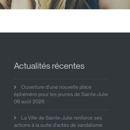
Actualités récentes
Ouverture d’une nouvelle place
éphémère pour les jeunes de Sainte-Julie
06 août 2026
La Ville de Sainte-Julie renforce ses
actions à la suite d'actes de vandalisme