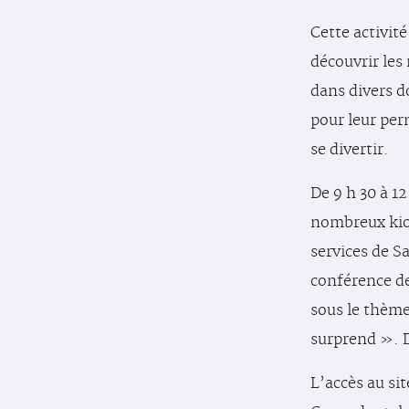
Cette activité
découvrir les
dans divers d
pour leur pe
se divertir.
De 9 h 30 à 12
nombreux kio
services de Sa
conférence de
sous le thèm
surprend ». D
L’accès au sit