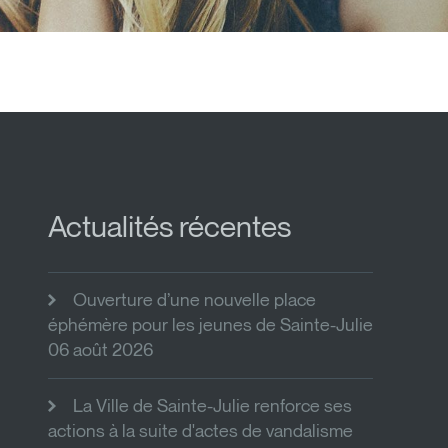
Actualités récentes
Ouverture d’une nouvelle place
éphémère pour les jeunes de Sainte-Julie
06 août 2026
La Ville de Sainte-Julie renforce ses
actions à la suite d'actes de vandalisme