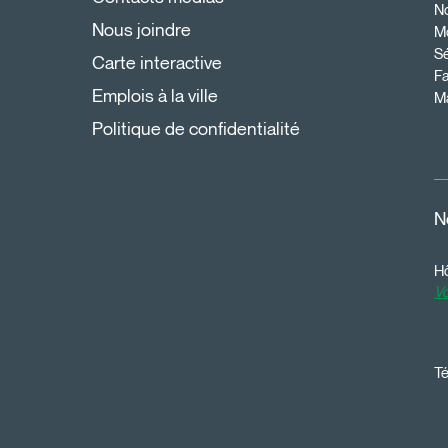
N
Nous joindre
Mo
Sé
Carte interactive
Fa
Emplois à la ville
Ma
Politique de confidentialité
N
Hô
Vo
Té