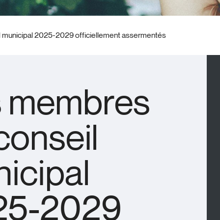
 municipal 2025-2029 officiellement assermentés
s membres
conseil
icipal
25-2029