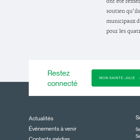
ont été remer
soutien qu’ils
municipaux da
pour les quat
Restez
MON SAINTE-JULIE
connecté
S
Actualités
Événements à venir
Se
S
Contacts médias