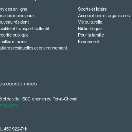
rvices en ligne
Sports et loisirs
ervices municipaux
Associations et organismes
ouveau résident
Vie culturelle
bilité et transport collectif
Bibliothèque
curité publique
Pour la famille
milles et aînés
Événement
tières résiduelles et environnement
os coordonnées
tel de ville, 1580, chemin du Fer-à-Cheval
ir la carte
l.:
450 922-7111