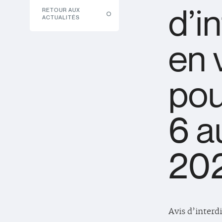
d’i
RETOUR AUX
ACTUALITÉS
en 
pou
6 a
20
Avis d’interd