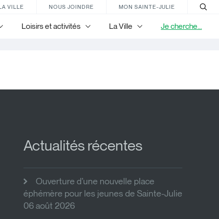
LA VILLE
NOUS JOINDRE
MON SAINTE-JULIE
Loisirs et activités
La Ville
Je cherche...
Actualités récentes
Ouverture d’une nouvelle place
éphémère pour les jeunes de Sainte-Julie
06 août 2026