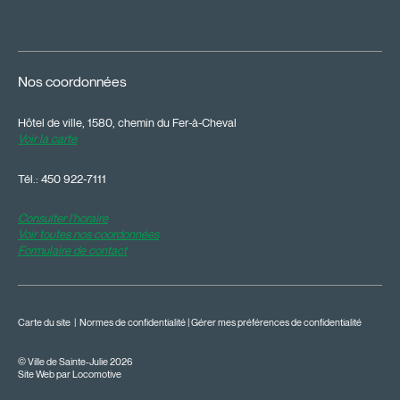
Nos coordonnées
Hôtel de ville, 1580, chemin du Fer-à-Cheval
Voir la carte
Tél.:
450 922-7111
Consulter l'horaire
Voir toutes nos coordonnées
Formulaire de contact
Carte du site
|
Normes de confidentialité
|
Gérer mes préférences de confidentialité
© Ville de Sainte-Julie 2026
Site Web par Locomotive