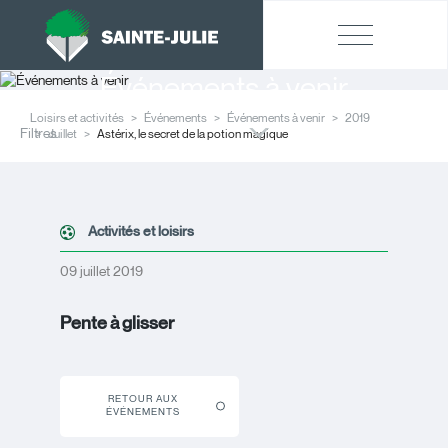
Événements à venir
Loisirs et activités
Événements
Événements à venir
2019
Filtres
Juillet
Astérix, le secret de la potion magique
Activités et loisirs
09 juillet 2019
Pente à glisser
RETOUR AUX
ÉVÉNEMENTS