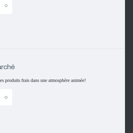
E
arché
es produits frais dans une atmosphère animée!
E