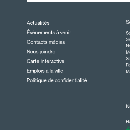
S
Actualités
Événements à venir
Se
S
Contacts médias
N
Nous joindre
Mo
Sé
Carte interactive
Fa
Emplois à la ville
Ma
Politique de confidentialité
N
Hô
Vo