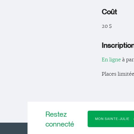
Coût
20 $
Inscriptio
En ligne
à par
Places limitée
Restez
MON SAINTE-JULIE
connecté