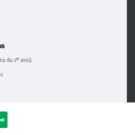
ns
er
tir du 1
avril.
s.