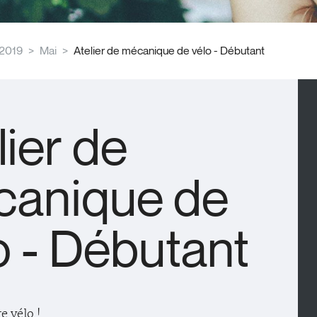
2019
Mai
Atelier de mécanique de vélo - Débutant
lier de
anique de
o - Débutant
e vélo !