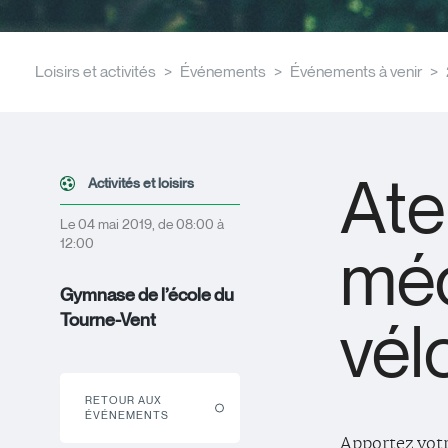
Loisirs et activités
Événements
Événements à venir
Ate
Activités et loisirs
Le 04 mai 2019, de 08:00 à
12:00
méc
Gymnase de l’école du
vél
Tourne-Vent
RETOUR AUX
ÉVÉNEMENTS
Apportez votr