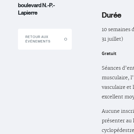
boulevard N.-P.-
Lapierre
Durée
10 semaines du
RETOUR AUX
31 juillet)
ÉVÉNEMENTS
Gratuit
Séances d’ent
musculaire, l
vasculaire et 
excellent moy
Aucune inscri
présenter au 
cyclopédestr