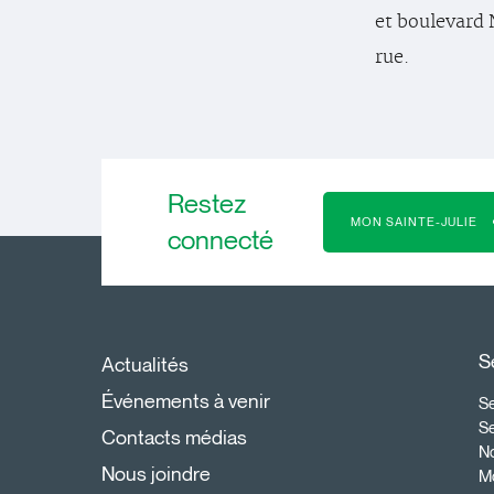
et boulevard 
rue.
Restez
MON SAINTE-JULIE
connecté
S
Actualités
Événements à venir
Se
S
Contacts médias
N
Nous joindre
Mo