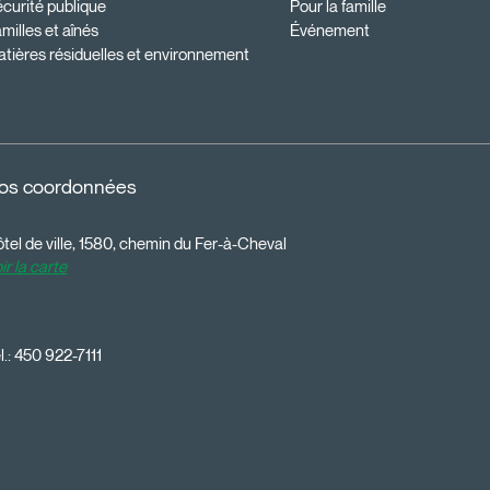
curité publique
Pour la famille
milles et aînés
Événement
tières résiduelles et environnement
os coordonnées
tel de ville, 1580, chemin du Fer-à-Cheval
ir la carte
l.:
450 922-7111