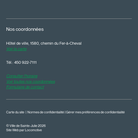
Nos coordonnées
Hôtel de ville, 1580, chemin du Fer-à-Cheval
Voir la carte
Tél.:
450 922-7111
Consulter l'horaire
Voir toutes nos coordonnées
Formulaire de contact
Carte du site
|
Normes de confidentialité
|
Gérer mes préférences de confidentialité
© Ville de Sainte-Julie 2026
Site Web par Locomotive