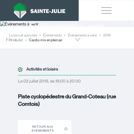
Événements à venir
Loisirs et activités
Événements
Événements à venir
2019
Filtres
Juillet
Cardio mix en plein air
Activités et loisirs
Le 02 juillet 2019, de 19:00 à 20:00
Piste cyclopédestre du Grand-Coteau (rue
Comtois)
RETOUR AUX
ÉVÉNEMENTS