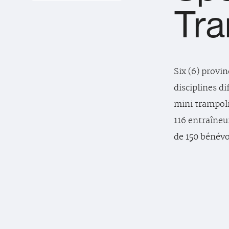
Tra
Six (6) provi
disciplines d
mini trampol
116 entraîneu
de 150 bénévo