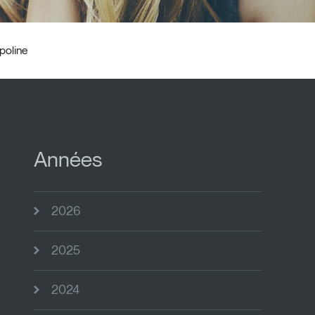
poline
Années
2026
2025
2024