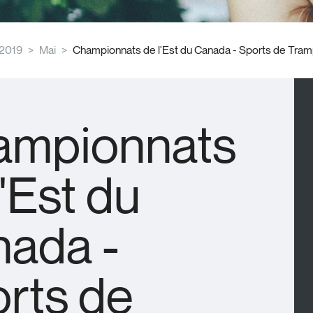
2019
Mai
Championnats de l'Est du Canada - Sports de Tram
ampionnats
l'Est du
ada -
rts de