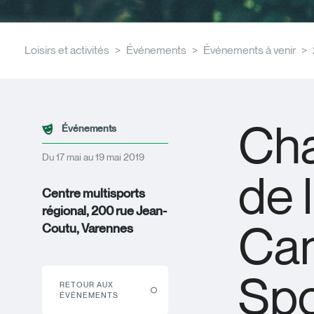
Loisirs et activités
Événements
Événements à venir
Ch
Événements
Du 17 mai au 19 mai 2019
de 
Centre multisports
régional, 200 rue Jean-
Can
Coutu, Varennes
Spo
RETOUR AUX
ÉVÉNEMENTS