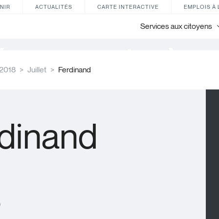
NIR
ACTUALITÉS
CARTE INTERACTIVE
EMPLOIS À 
Services aux citoyens
énements à ve
2018
Juillet
Ferdinand
dinand
)