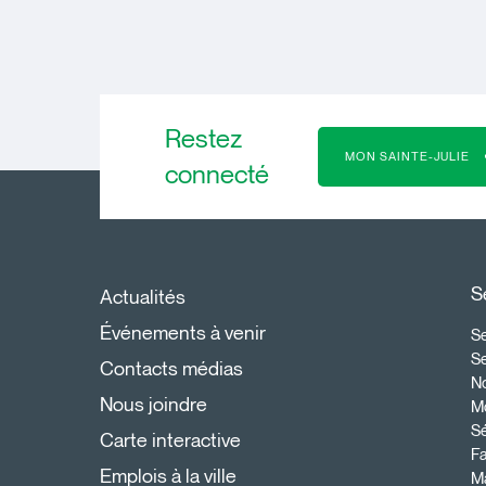
Restez
MON SAINTE-JULIE
connecté
S
Actualités
Événements à venir
Se
S
Contacts médias
N
Nous joindre
Mo
Sé
Carte interactive
Fa
Emplois à la ville
Ma