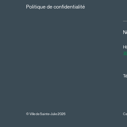
Politique de confidentialité
N
Hô
Vo
Té
© Ville de Sainte-Julie 2026
Ca