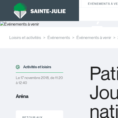
ÉVÉNEMENTS À VE
Év
Loisirs et activités
Événements
Événements à venir
Pati
Activités et loisirs
Le 17 novembre 2018, de 11:20
à 12:40
Jo
Aréna
nat
RETOUR AUX