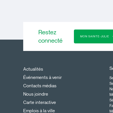
Restez
MON SAINTE-JULIE
connecté
S
Actualités
Événements à venir
Se
S
Contacts médias
N
Nous joindre
Mo
Sé
Carte interactive
Fa
Emplois à la ville
Ma