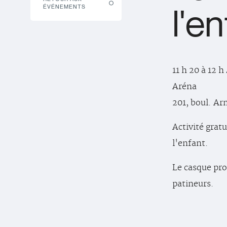
l'e
ÉVÉNEMENTS
11 h 20 à 12 h
Aréna
201, boul. A
Activité gratu
l'enfant.
Le casque pro
patineurs.