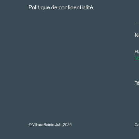
Politique de confidentialité
N
Hô
Vo
Té
© Ville de Sainte-Julie 2026
Ca