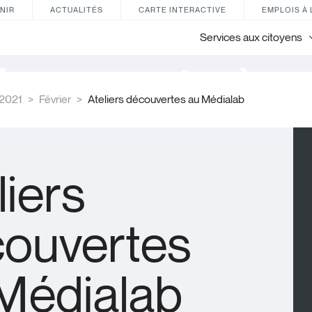
NIR
ACTUALITÉS
CARTE INTERACTIVE
EMPLOIS À 
Services aux citoyens
énements à ve
2021
Février
Ateliers découvertes au Médialab
liers
ouvertes
Médialab