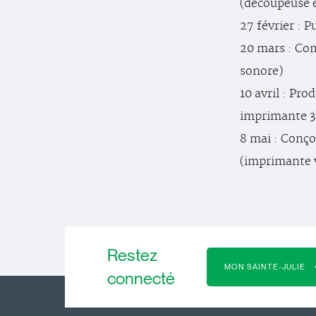
(découpeuse 
27 février : 
20 mars : Co
sonore)
10 avril : Pr
imprimante 3
8 mai : Conço
(imprimante 
Restez
MON SAINTE-JULIE
connecté