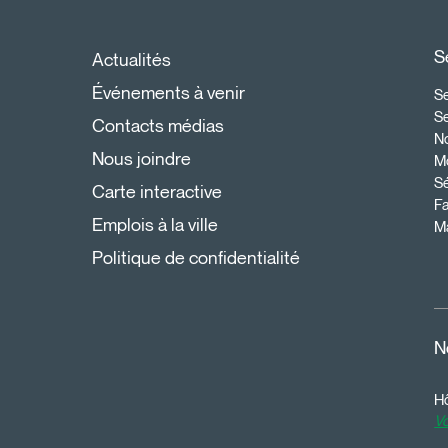
S
Actualités
Événements à venir
Se
S
Contacts médias
N
Nous joindre
Mo
Sé
Carte interactive
Fa
Emplois à la ville
Ma
Politique de confidentialité
N
Hô
Vo