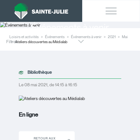
Événements à venir
Loisirs et activités
Événements
Événements à venir
2021
Mai
Filtres
Ateliers découvertes au Médialab
Bibliothèque
Le 08 mai 2021, de 14:15 à 16:15
En ligne
RETOUR AUX