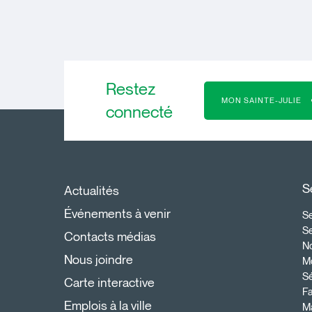
Restez
MON SAINTE-JULIE
connecté
S
Actualités
Événements à venir
Se
S
Contacts médias
N
Nous joindre
Mo
Sé
Carte interactive
Fa
Emplois à la ville
Ma