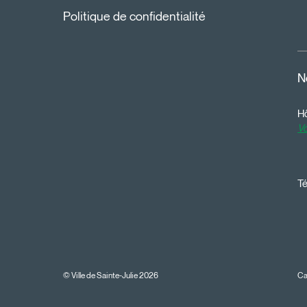
Politique de confidentialité
N
Hô
Vo
Té
© Ville de Sainte-Julie 2026
Ca