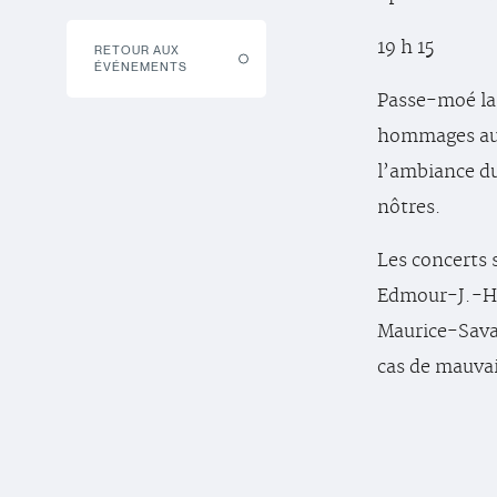
19 h 15
RETOUR AUX
ÉVÉNEMENTS
Passe-moé la 
hommages aux 
l’ambiance du
nôtres.
Les concerts 
Edmour-J.-Har
Maurice-Sava
cas de mauva