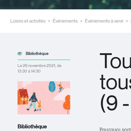
Loisirs et activités
Événements
Événements à venir
Tou
Bibliothèque
Le 26 novembre 2021, de
13:30 à 14:30
tou
(9 
Bibliothèque
Pourquoi som