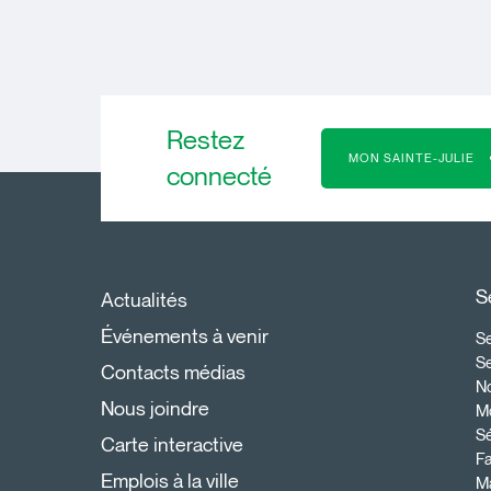
Restez
MON SAINTE-JULIE
connecté
S
Actualités
Événements à venir
Se
S
Contacts médias
N
Nous joindre
Mo
Sé
Carte interactive
Fa
Emplois à la ville
Ma