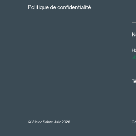
Politique de confidentialité
N
Hô
Vo
Té
© Ville de Sainte-Julie 2026
Ca