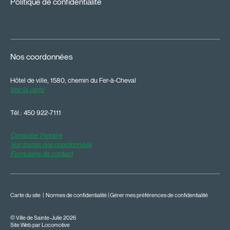
Politique de confidentialité
Nos coordonnées
Hôtel de ville, 1580, chemin du Fer-à-Cheval
Voir la carte
Tél.:
450 922-7111
Consulter l'horaire
Voir toutes nos coordonnées
Formulaire de contact
Carte du site
|
Normes de confidentialité
|
Gérer mes préférences de confidentialité
© Ville de Sainte-Julie 2026
Site Web par Locomotive