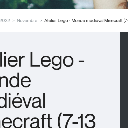
2022
Novembre
Atelier Lego - Monde médiéval Minecraft (7-
lier Lego -
nde
iéval
ecraft (7-13