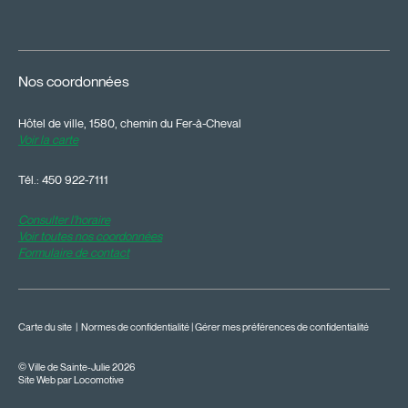
Nos coordonnées
Hôtel de ville, 1580, chemin du Fer-à-Cheval
Voir la carte
Tél.:
450 922-7111
Consulter l'horaire
Voir toutes nos coordonnées
Formulaire de contact
Carte du site
|
Normes de confidentialité
|
Gérer mes préférences de confidentialité
© Ville de Sainte-Julie 2026
Site Web par Locomotive