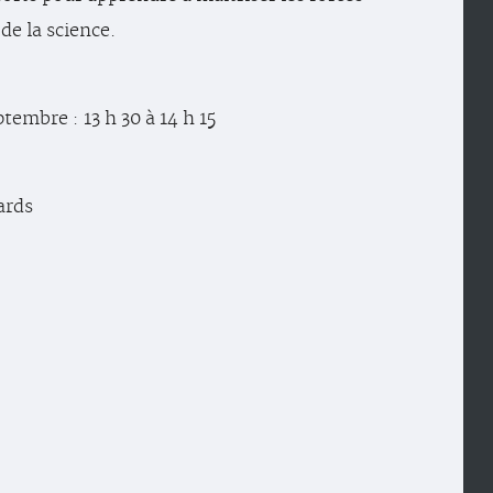
de la science.
tembre : 13 h 30 à 14 h 15
ards