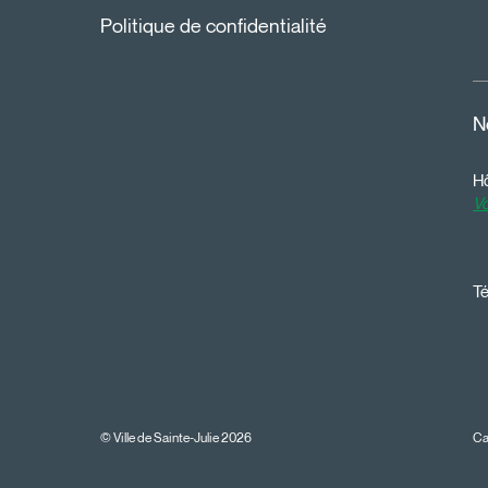
Politique de confidentialité
N
Hô
Vo
Té
© Ville de Sainte-Julie 2026
Ca