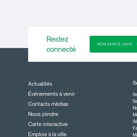
Restez
MON SAINTE-JULIE
connecté
S
Actualités
Événements à venir
Se
S
Contacts médias
N
Nous joindre
Mo
Sé
Carte interactive
Fa
Emplois à la ville
Ma