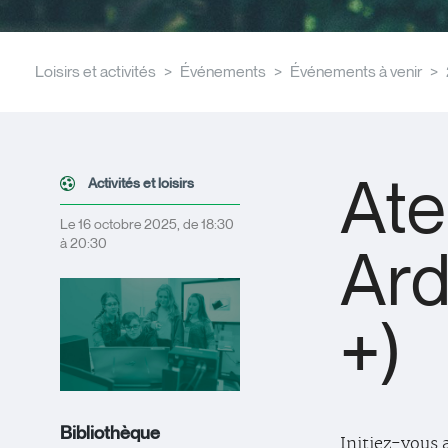
Loisirs et activités
Événements
Événements à venir
Ate
Activités et loisirs
Le 16 octobre 2025, de 18:30
à 20:30
Ard
+)
Bibliothèque
Initiez-vous