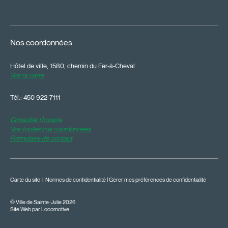
Nos coordonnées
Hôtel de ville, 1580, chemin du Fer-à-Cheval
Voir la carte
Tél.:
450 922-7111
Consulter l'horaire
Voir toutes nos coordonnées
Formulaire de contact
Carte du site
|
Normes de confidentialité
|
Gérer mes préférences de confidentialité
© Ville de Sainte-Julie 2026
Site Web par Locomotive