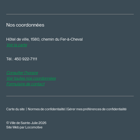
Nos coordonnées
Hôtel de ville, 1580, chemin du Fer-à-Cheval
Voir la carte
Tél.:
450 922-7111
Consulter l'horaire
Voir toutes nos coordonnées
Formulaire de contact
Carte du site
|
Normes de confidentialité
|
Gérer mes préférences de confidentialité
© Ville de Sainte-Julie 2026
Site Web par Locomotive