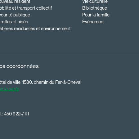
ouveau résident
Vie culturelle
bilité et transport collectif
Bibliothèque
curité publique
Pour la famille
milles et aînés
Événement
tières résiduelles et environnement
os coordonnées
tel de ville, 1580, chemin du Fer-à-Cheval
ir la carte
l.:
450 922-7111