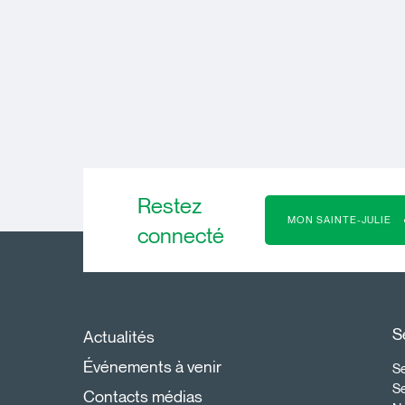
Restez
MON SAINTE-JULIE
connecté
S
Actualités
Événements à venir
Se
S
Contacts médias