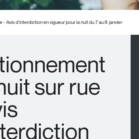
- Avis d’interdiction en vigueur pour la nuit du 7 au 8 janvier
tionnement
nuit sur rue
vis
nterdiction