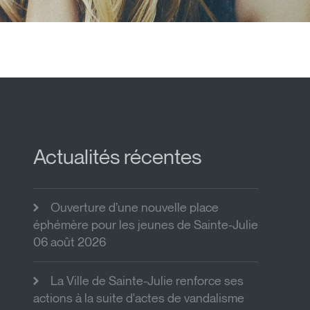
Actualités récentes
Ouverture d’une nouvelle place
éphémère pour les jeunes de Sainte-Julie
06 août 2026
La Ville de Sainte-Julie renforce ses
actions à la suite d'actes de vandalisme