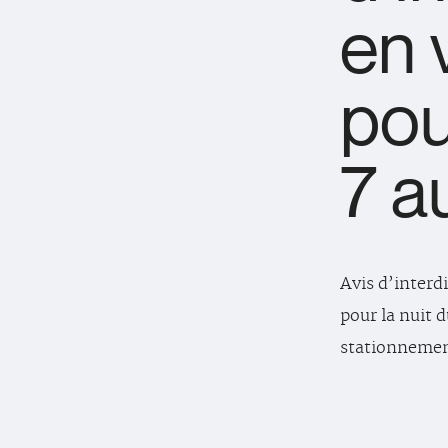
en 
pou
7 a
Avis d’interd
pour la nuit d
stationnement