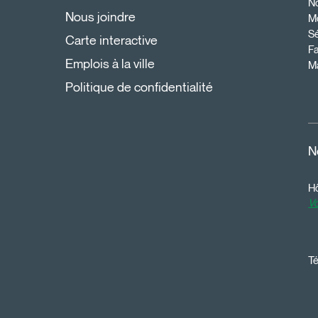
N
Nous joindre
Mo
Sé
Carte interactive
Fa
Emplois à la ville
Ma
Politique de confidentialité
N
Hô
Vo
Té