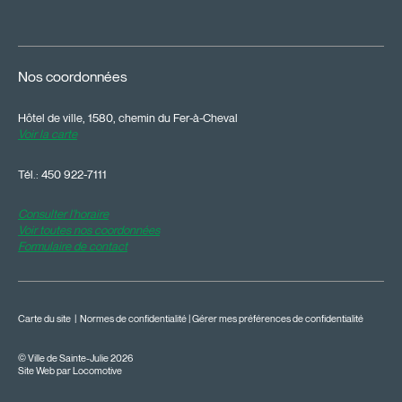
Nos coordonnées
Hôtel de ville, 1580, chemin du Fer-à-Cheval
Voir la carte
Tél.:
450 922-7111
Consulter l'horaire
Voir toutes nos coordonnées
Formulaire de contact
Carte du site
|
Normes de confidentialité
|
Gérer mes préférences de confidentialité
© Ville de Sainte-Julie 2026
Site Web par Locomotive