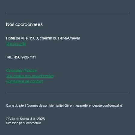
Nos coordonnées
Hôtel de ville, 1580, chemin du Fer-à-Cheval
Voir la carte
Tél.:
450 922-7111
Consulter l'horaire
Voir toutes nos coordonnées
Formulaire de contact
Carte du site
|
Normes de confidentialité
|
Gérer mes préférences de confidentialité
© Ville de Sainte-Julie 2026
Site Web par Locomotive