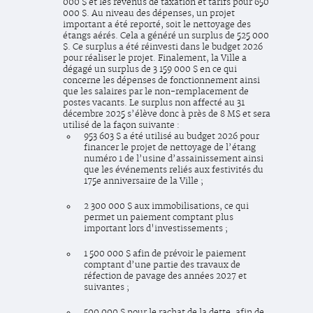
000 $ et les revenus de taxation et tarifs pour 650
000 $. Au niveau des dépenses, un projet
important a été reporté, soit le nettoyage des
étangs aérés. Cela a généré un surplus de 525 000
$. Ce surplus a été réinvesti dans le budget 2026
pour réaliser le projet. Finalement, la Ville a
dégagé un surplus de 3 159 000 $ en ce qui
concerne les dépenses de fonctionnement ainsi
que les salaires par le non-remplacement de
postes vacants. Le surplus non affecté au 31
décembre 2025 s’élève donc à près de 8 M$ et sera
utilisé de la façon suivante :
953 603 $ a été utilisé au budget 2026 pour
financer le projet de nettoyage de l’étang
numéro 1 de l’usine d’assainissement ainsi
que les événements reliés aux festivités du
175e anniversaire de la Ville ;
2 300 000 $ aux immobilisations, ce qui
permet un paiement comptant plus
important lors d'investissements ;
1 500 000 $ afin de prévoir le paiement
comptant d’une partie des travaux de
réfection de pavage des années 2027 et
suivantes ;
500 000 $ pour le rachat de la dette, afin de