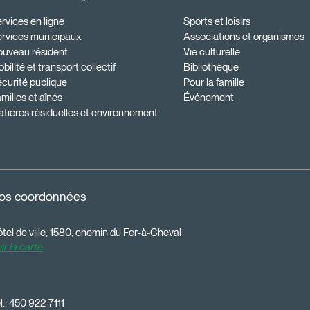
rvices en ligne
Sports et loisirs
ervices municipaux
Associations et organismes
ouveau résident
Vie culturelle
bilité et transport collectif
Bibliothèque
curité publique
Pour la famille
milles et aînés
Événement
tières résiduelles et environnement
os coordonnées
tel de ville, 1580, chemin du Fer-à-Cheval
ir la carte
l.:
450 922-7111