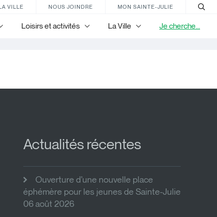
LA VILLE
NOUS JOINDRE
MON SAINTE-JULIE
Loisirs et activités
La Ville
Je cherche...
Actualités récentes
Ouverture d’une nouvelle place
éphémère pour les jeunes de Sainte-Julie
06 août 2026