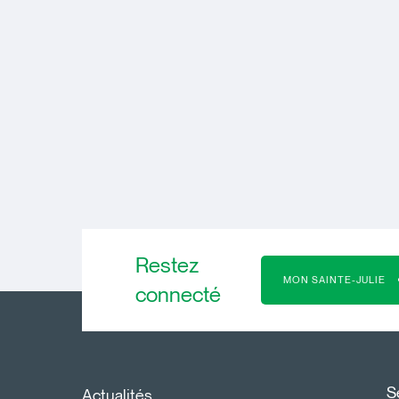
Restez
MON SAINTE-JULIE
connecté
S
Actualités