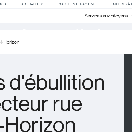
NIR
ACTUALITÉS
CARTE INTERACTIVE
EMPLOIS À 
Services aux citoyens
Actualités
Bel-Horizon
s d'ébullition
ecteur rue
-Horizon