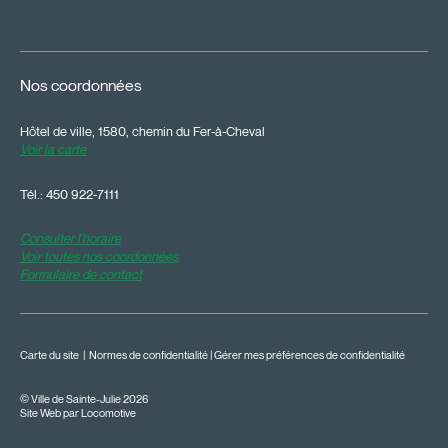
Nos coordonnées
Hôtel de ville, 1580, chemin du Fer-à-Cheval
Voir la carte
Tél.:
450 922-7111
Consulter l'horaire
Voir toutes nos coordonnées
Formulaire de contact
Carte du site
|
Normes de confidentialité
|
Gérer mes préférences de confidentialité
© Ville de Sainte-Julie 2026
Site Web par Locomotive