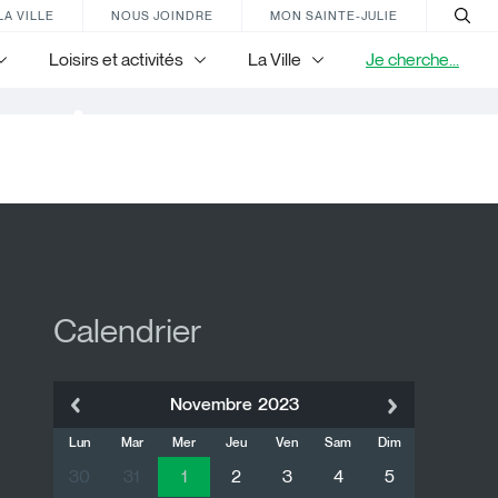
LA VILLE
NOUS JOINDRE
MON SAINTE-JULIE
Loisirs et activités
La Ville
Je cherche...
nir
Calendrier
Novembre
2023
Lun
Mar
Mer
Jeu
Ven
Sam
Dim
30
31
1
2
3
4
5