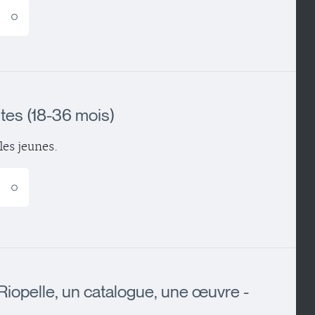
E
tes (18-36 mois)
les jeunes.
E
Riopelle, un catalogue, une œuvre -