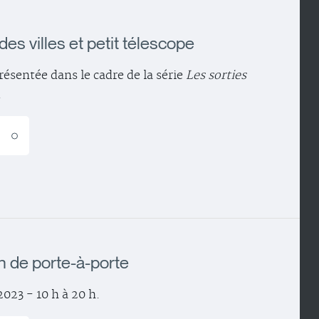
 des villes et petit télescope
ésentée dans le cadre de la série
Les sorties
.
E
on de porte-à-porte
023 - 10 h à 20 h.