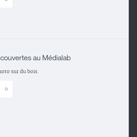
écouvertes au Médialab
oto sur du bois.
E