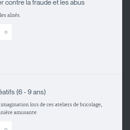
r contre la fraude et les abus
les aînés.
E
éatifs (6 - 9 ans)
imagination lors de ces ateliers de bricolage,
nière amusante.
E