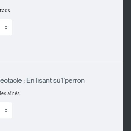
 tous.
E
ctacle : En lisant su’l’perron
les aînés.
E