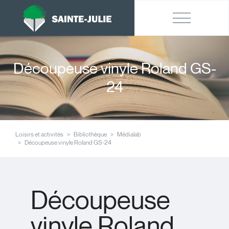
Découpeuse vinyle Roland GS-
24
Loisirs et activités
Bibliothèque
Médialab
Découpeuse vinyle Roland GS-24
Découpeuse
vinyle Roland