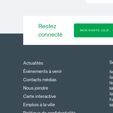
Restez
MON SAINTE-JULIE
connecté
S
Actualités
Événements à venir
Se
S
Contacts médias
N
Nous joindre
Mo
Sé
Carte interactive
Fa
Emplois à la ville
Ma
Politique de confidentialité