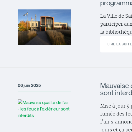
programmat
La Ville de Sa
participer au
la bibliothèqu
LIRE LA SUIT
Mauvaise qu
06 juin 2025
sont interd
Mise à jour 9 
fumée des feu
l'air s'annon
jours et ça pe