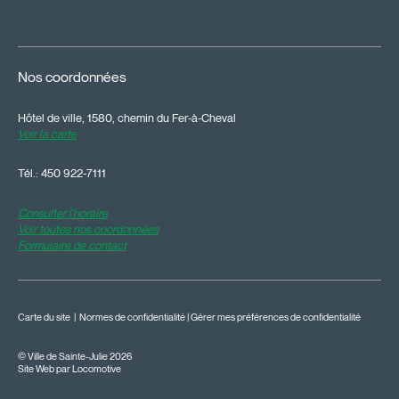
Nos coordonnées
Hôtel de ville, 1580, chemin du Fer-à-Cheval
Voir la carte
Tél.:
450 922-7111
Consulter l'horaire
Voir toutes nos coordonnées
Formulaire de contact
Carte du site
|
Normes de confidentialité
|
Gérer mes préférences de confidentialité
© Ville de Sainte-Julie 2026
Site Web par Locomotive