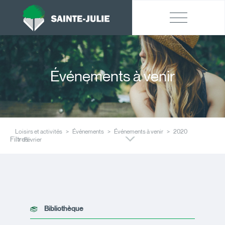
Événements à venir
Loisirs et activités
Événements
Événements à venir
2020
Filtres
Février
Bibliothèque